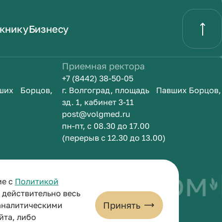
книку
Бизнесу
Приемная ректора
+7 (8442) 38-50-05
вших Борцов,
г. Волгоград, площадь Павших Борцов,
зд. 1, кабинет 3-11
post@volgmed.ru
пн-пт, с 08.30 до 17.00
(перерыв с 12.30 до 13.00)
ыть врачом
Ис
ие с
Политикой
и действительно весь
Принять
 аналитическими
йта, либо