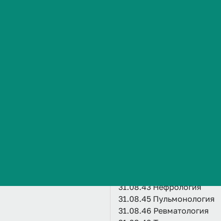
Сведения об образовательной организации
Специальности ординатуры
ута НМФО
31.08.01 Акушерство и ги
 трансфузиологии и
31.08.02 Анестезиология
МФО
31.08.04 Трансфузиологи
31.08.48 Скорая медицин
МФО
31.08.17 Детская эндокр
31.08.28 Гастроэнтеролог
31.08.31 Гериатрия
31.08.34 Диетология
31.08.43 Нефрология
31.08.45 Пульмонология
31.08.46 Ревматология