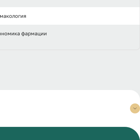
рмакология
кономика фармации