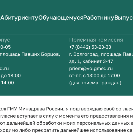
Абитуриенту
Обучающемуся
Работнику
Выпус
рпус
Приемная комиссия
50-05
+7 (8442) 53-23-33
, площадь Павших Борцов,
г. Волгоград, площадь Па
зд. 1, кабинет 3-47
d.ru
priem@volgmed.ru
0 до 18:00
вт-пт, с 13:00 до 17:00
о 14:00
(для приема граждан)
м
Искусство б
олгГМУ Минздрава России, я подтверждаю своё соглас
гласие вступает в силу с момента его предоставления 
е от дальнейшей обработки моих персональных данных
бходимо либо прекратить дальнейшее использование са