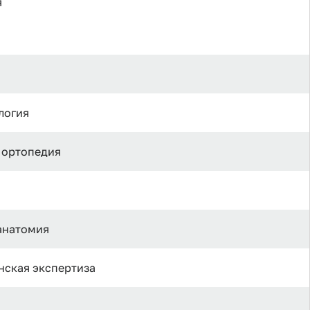
я
логия
и ортопедия
 анатомия
нская экспертиза