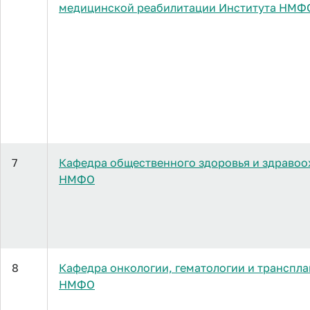
медицинской реабилитации Института НМФ
7
Кафедра общественного здоровья и здравоо
НМФО
8
Кафедра онкологии, гематологии и транспла
НМФО