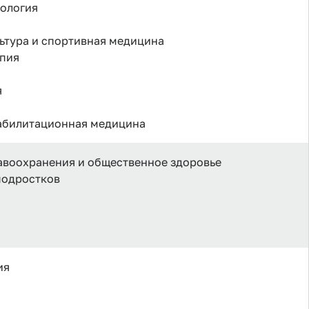
кология
льтура и спортивная медицина
апия
я
еабилитационная медицина
равоохранения и общественное здоровье
 подростков
ия