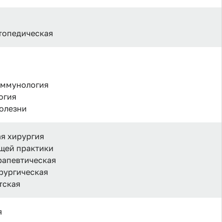
ртопедическая
 иммунология
огия
олезни
ая хирургия
бщей практики
ерапевтическая
ирургическая
тская
я