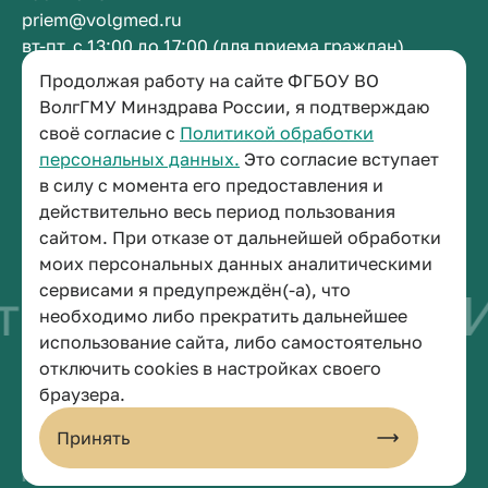
priem@volgmed.ru
вт-пт, с 13:00 до 17:00 (для приема граждан)
Продолжая работу на сайте ФГБОУ ВО
Приемная ректора
ВолгГМУ Минздрава России, я подтверждаю
своё согласие с
Политикой обработки
+7 (8442) 38-50-05
персональных данных.
Это согласие вступает
г. Волгоград, площадь Павших Борцов, зд. 1,
в силу с момента его предоставления и
кабинет 3-11
действительно весь период пользования
post@volgmed.ru
сайтом. При отказе от дальнейшей обработки
пн-пт, с 08.30 до 17.00 (перерыв с 12.30 до 13.00)
моих персональных данных аналитическими
сервисами я предупреждён(-а), что
о быть врачом
Иск
необходимо либо прекратить дальнейшее
использование сайта, либо самостоятельно
отключить cookies в настройках своего
© 2026 Волгоградский государственный медицинский университет
браузера.
Политика конфиденциальности
Политика по обработке персональных данных
Принять
Пользовательское соглашение