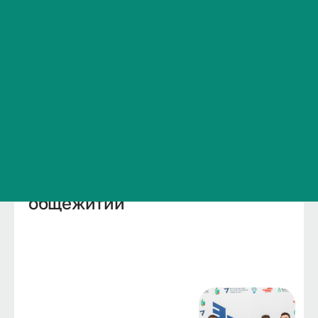
Сведения об образовательной организации
Контакты
История ВолгГМУ
Вакансии
Профком обучающихся и работников
Подробнее
Брендбук и фирменный стиль
Часто задаваемые вопросы
Студенческий совет
общежитий