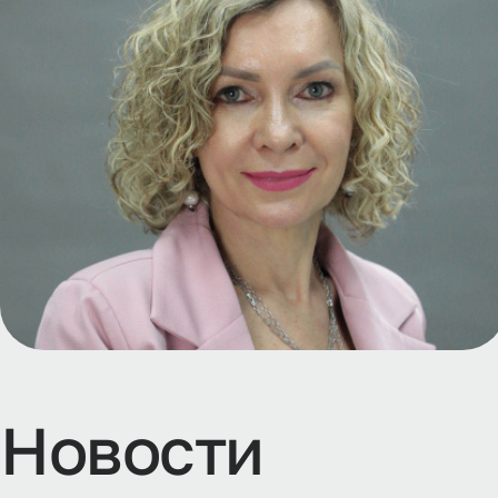
Н
о
в
о
с
т
и