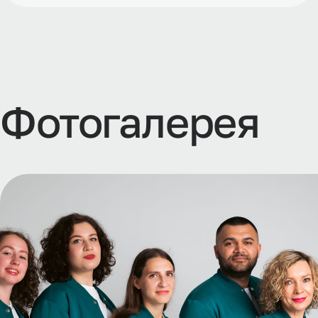
Ф
о
т
о
г
а
л
е
р
е
я