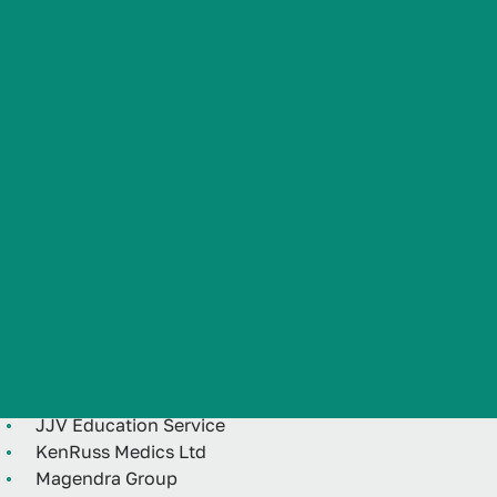
координационных площадок для всех заинтересованных
Студенческая жизнь
Официальные представители ВолгГМУ
Международная
деятельность
A. J. Trust Educational Consultancy
Atlas Grant Educational Consultancy
AVM Studylink Private Limited
Абитуриенту
Campus Abroad Educational Services
Doctor4sure Education Consultants Private Limited
Обучающемуся
Doctors-Ideal Educational Advisors Private Limited
Eagle Eye Network Holdings
Elsherbiny Rus International Educational Consultancy
Бизнесу
Fahed Jaber International Academic Consulting Est.
Findmed Consultancy Private Limited
Global Educational Consultancy
JJV Education Service
KenRuss Medics Ltd
Magendra Group