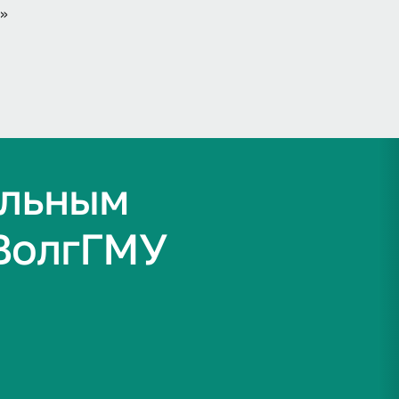
»
альным
ВолгГМУ