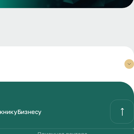
книку
Бизнесу