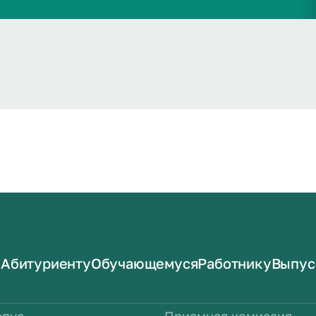
Абитуриенту
Обучающемуся
Работнику
Выпус