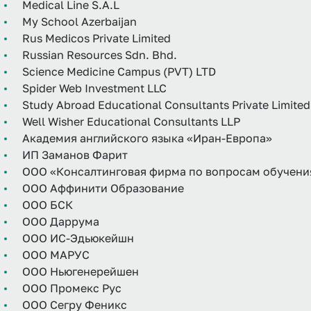
Medical Line S.A.L
My School Azerbaijan
Rus Medicos Private Limited
Russian Resources Sdn. Bhd.
Science Medicine Campus (PVT) LTD
Spider Web Investment LLC
Study Abroad Educational Consultants Private Limited
Well Wisher Educational Consultants LLP
Академия английского языка «Иран-Европа»
ИП Заманов Фарит
ООО «Консалтинговая фирма по вопросам обучения
ООО Аффинити Образование
ООО БСК
ООО Даррума
ООО ИС-Эдьюкейшн
ООО МАРУС
ООО Ньюгенерейшен
ООО Промекс Рус
ООО Сегру Феникс