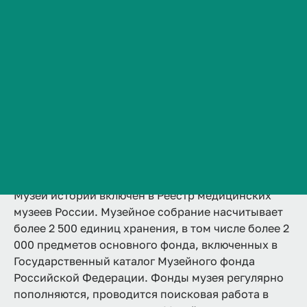
Сведения об образовательной организации
Контакты
История ВолгГМУ
Музей истории — это структурное подразделение
университета, основными функциями которого
Вакансии
являются: документирование истории
Профком обучающихся и работников
университета; сохранение, изучение и публичное
Брендбук и фирменный стиль
представление памятников его истории как
культурной ценности; осуществление
Часто задаваемые вопросы
образовательно-воспитательной деятельности.
Музей истории включен в Реестр медицинских
музеев России. Музейное собрание насчитывает
более 2 500 единиц хранения, в том числе более 2
000 предметов основного фонда, включенных в
Государственный каталог Музейного фонда
Российской Федерации. Фонды музея регулярно
пополняются, проводится поисковая работа в