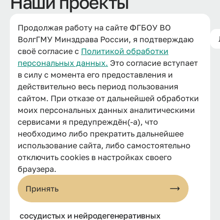
Наши проекты
Продолжая работу на сайте ФГБОУ ВО
Разработка антивозрастных и ноотропных
ВолгГМУ Минздрава России, я подтверждаю
средств
своё согласие с
Политикой обработки
персональных данных.
Это согласие вступает
в силу с момента его предоставления и
Перспективные лекарственные кандидаты-
действительно весь период пользования
геропротекторы
сайтом. При отказе от дальнейшей обработки
моих персональных данных аналитическими
сервисами я предупреждён(-а), что
необходимо либо прекратить дальнейшее
использование сайта, либо самостоятельно
отключить cookies в настройках своего
браузера.
Принять
БАДы для профилактики сердечно-
сосудистых и нейродегенеративных