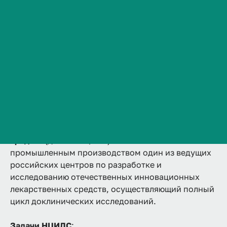
производством
Сведения об образовательной организации
Контакты
Структура НЦИЛС
Ключевые ученые
История ВолгГМУ
Услуги
Документы
Вакансии
Профком обучающихся и работников
Брендбук и фирменный стиль
Часто задаваемые вопросы
Научный центр инновационных лекарственных
средств
(далее - НЦИЛС) с опытно-
промышленным производством один из ведущих
российских центров по разработке и
исследованию отечественных инновационных
лекарственных средств, осуществляющий полный
цикл доклинических исследований.
Задачи НЦИЛС
: