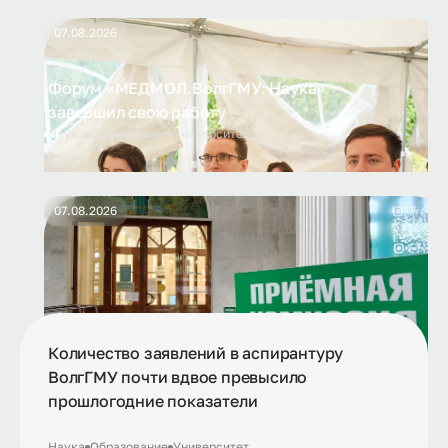
07.08.2026
Форум «МЕДМОЛ.ВолгГМУ: Наука»
завершил свою работу
Наука
Образование
Университет
07.08.2026
Количество заявлений в аспирантуру
ВолгГМУ почти вдвое превысило
прошлогодние показатели
Наука
Образование
Университет