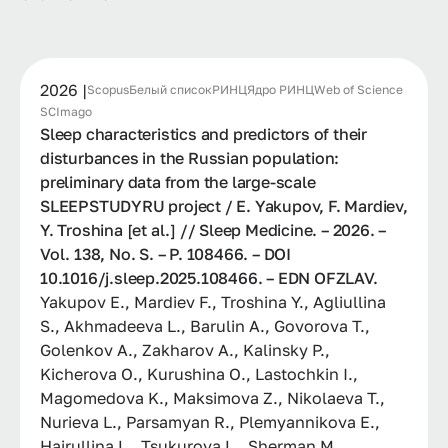
2026 |
Scopus
Белый список
РИНЦ
Ядро РИНЦ
Web of Science
SCImago
Sleep characteristics and predictors of their
disturbances in the Russian population:
preliminary data from the large-scale
SLEEPSTUDYRU project / E. Yakupov, F. Mardiev,
Y. Troshina [et al.] // Sleep Medicine. – 2026. –
Vol. 138, No. S. – P. 108466. – DOI
10.1016/j.sleep.2025.108466. – EDN OFZLAV.
Yakupov E., Mardiev F., Troshina Y., Agliullina
S., Akhmadeeva L., Barulin A., Govorova T.,
Golenkov A., Zakharov A., Kalinsky P.,
Kicherova O., Kurushina O., Lastochkin I.,
Magomedova K., Maksimova Z., Nikolaeva T.,
Nurieva L., Parsamyan R., Plemyannikova E.,
Hairullina L., Tsukurova L., Sherman M....