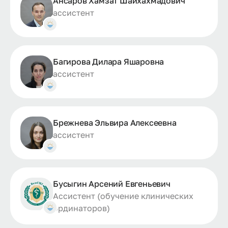
Ансаров Хамзат Шайхахмадович
ассистент
Багирова Дилара Яшаровна
ассистент
Брежнева Эльвира Алексеевна
ассистент
Бусыгин Арсений Евгеньевич
Ассистент (обучение клинических
ординаторов)