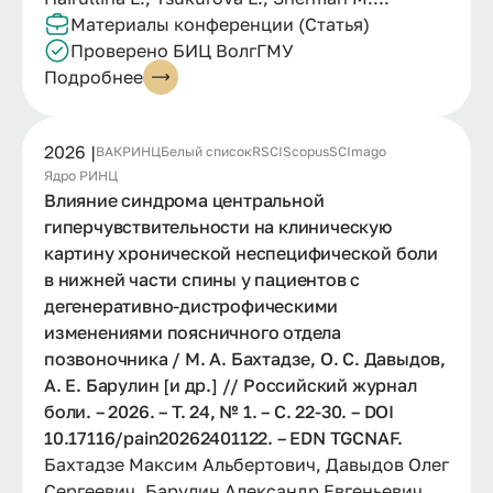
Материалы конференции (Статья)
Проверено БИЦ ВолгГМУ
Подробнее
2026 |
ВАК
РИНЦ
Белый список
RSCI
Scopus
SCImago
Ядро РИНЦ
Влияние синдрома центральной
гиперчувствительности на клиническую
картину хронической неспецифической боли
в нижней части спины у пациентов с
дегенеративно-дистрофическими
изменениями поясничного отдела
позвоночника / М. А. Бахтадзе, О. С. Давыдов,
А. Е. Барулин [и др.] // Российский журнал
боли. – 2026. – Т. 24, № 1. – С. 22-30. – DOI
10.17116/pain20262401122. – EDN TGCNAF.
Бахтадзе Максим Альбертович, Давыдов Олег
Сергеевич, Барулин Александр Евгеньевич,