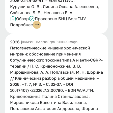
2026-22-14-38-41. – EDN SJTLWO.
Курушина О. В., Лисина Оксана Алексеевна,
Сайгинова Б. Е., Ненашева Е. А.
Обзор
Проверено БИЦ ВолгГМУ
Подробнее
2026 |
ВАК
РИНЦ
Scopus
Ядро РИНЦ
SCImago
Патогенетические мишени хронической
мигрени: обоснование применения
ботулинического токсина типа A и анти-CGRP-
терапии / П. С. Кривоножкина, В. В.
Мирошникова, А. А. Поплавская, М. Н. Шорина
// Клинический разбор в общей медицине. –
2026. – Т. 7, № 3. – С. 32-37. – DOI
10.47407/kr2026.7.3.00790. – EDN WJAJTN.
Кривоножкина Полина Станиславовна,
Мирошникова Валентина Васильевна,
Поплавская Анастасия Андреевна, Шорина