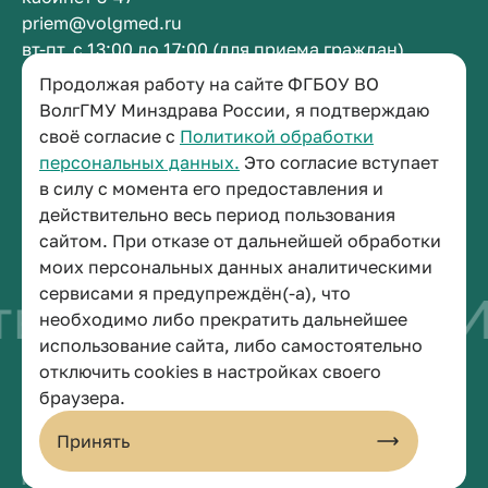
priem@volgmed.ru
вт-пт, с 13:00 до 17:00 (для приема граждан)
Продолжая работу на сайте ФГБОУ ВО
ВолгГМУ Минздрава России, я подтверждаю
Приемная ректора
своё согласие с
Политикой обработки
+7 (8442) 38-50-05
персональных данных.
Это согласие вступает
г. Волгоград, площадь Павших Борцов, зд. 1,
в силу с момента его предоставления и
кабинет 3-11
действительно весь период пользования
post@volgmed.ru
сайтом. При отказе от дальнейшей обработки
пн-пт, с 08.30 до 17.00 (перерыв с 12.30 до 13.00)
моих персональных данных аналитическими
сервисами я предупреждён(-а), что
 быть врачом
Иску
необходимо либо прекратить дальнейшее
использование сайта, либо самостоятельно
отключить cookies в настройках своего
© 2026 Волгоградский государственный медицинский университет
браузера.
Политика конфиденциальности
Политика по обработке персональных данных
Принять
Пользовательское соглашение