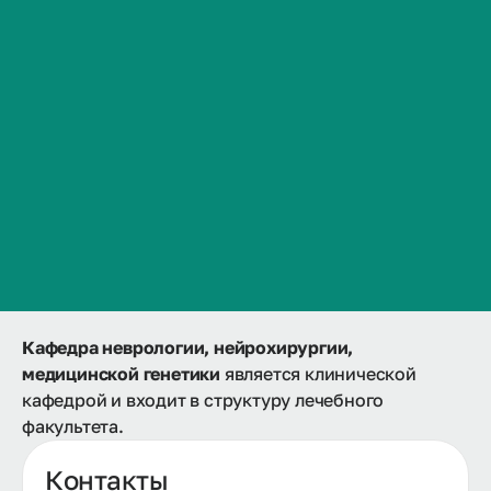
История кафедры
Сведения об образовательной организации
Контакты
Образовательный портал
История ВолгГМУ
Образовательные программы
Вакансии
Гарантии качества образования
Профком обучающихся и работников
Документы
Брендбук и фирменный стиль
Часто задаваемые вопросы
Кафедра неврологии, нейрохирургии,
медицинской генетики
является клинической
кафедрой и входит в структуру лечебного
факультета.
Контакты