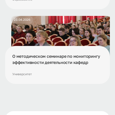
специалитета и магистратуры на 2026-2027
учебный год
23.04.2026
О методическом семинаре по мониторингу
эффективности деятельности кафедр
Университет