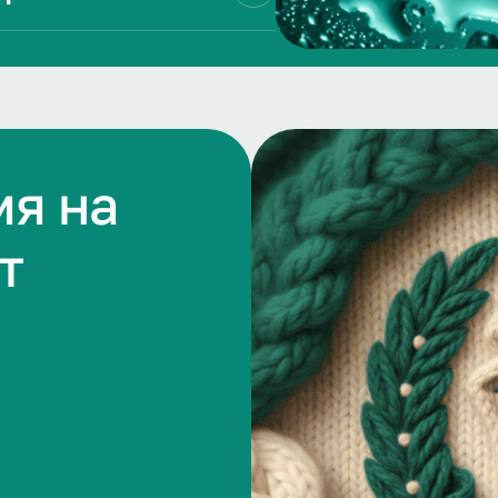
мя на
т