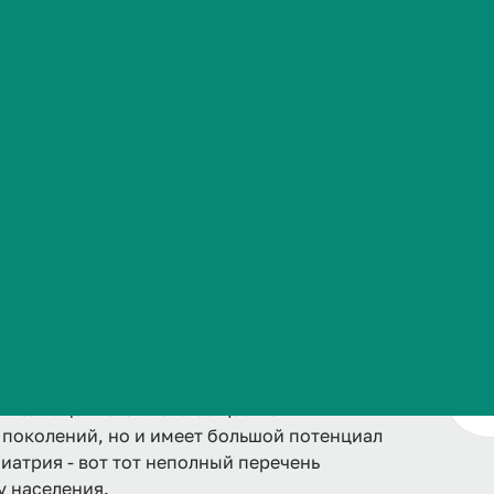
Сведения об образовательной организации
уктуру лечебного факультета ВолгГМУ.
ей медицины, занимающаяся диагностикой и
и уха. Важнейшие функции организма
хательная, слуховая, обонятельная,
е и профилактика заболеваний носа, глотки,
е полноценного члена общества.
 поколений, но и имеет большой потенциал
иатрия - вот тот неполный перечень
у населения.