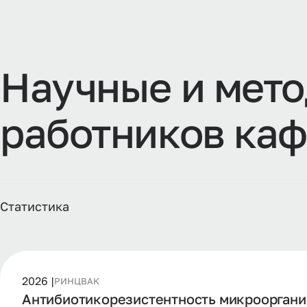
Н
а
у
ч
н
ы
е
и
м
е
т
о
р
а
б
о
т
н
и
к
о
в
к
а
ф
Статистика
2026 |
РИНЦ
ВАК
Антибиотикорезистентность микроорганиз