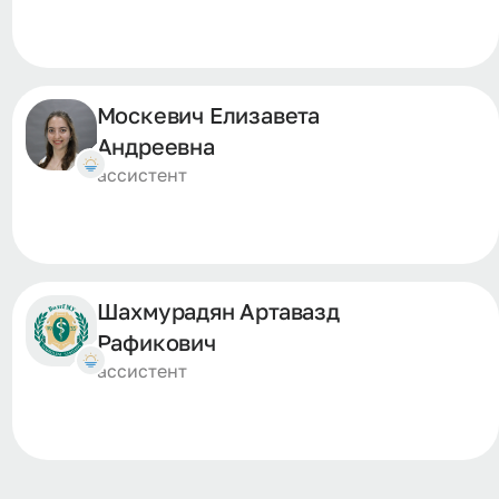
Москевич Елизавета
Андреевна
ассистент
Шахмурадян Артавазд
Рафикович
ассистент