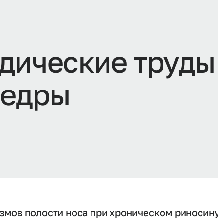
д
и
ч
е
с
к
и
е
т
р
у
д
ы
е
д
р
ы
мов полости носа при хроническом риносину