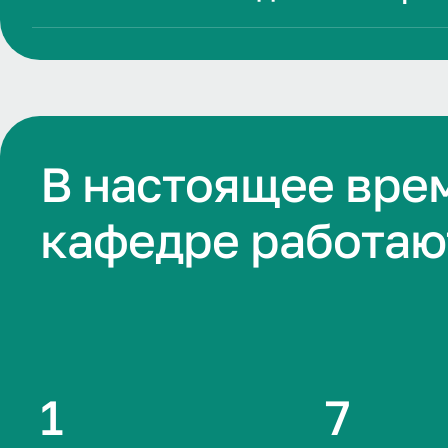
В настоящее вре
кафедре работаю
1
7