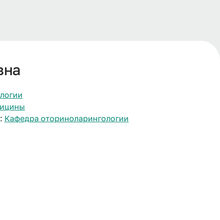
вна
логии
дицины
:
Кафедра оториноларингологии