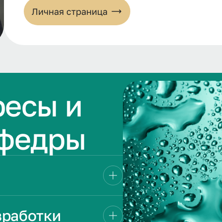
Личная страница
ресы и
афедры
зработки