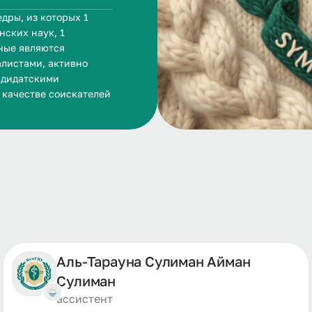
дры, из которых 1
нских наук, 1
ьные являются
листами, активно
ндидатскими
 качестве соискателей
Аль-Тарауна Сулиман Айман
Сулиман
ассистент