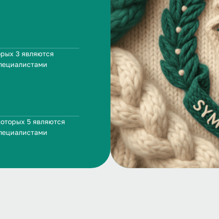
орых 3 являются
пециалистами
я
которых 5 являются
пециалистами
я