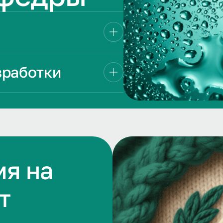
зработки
мя на
т