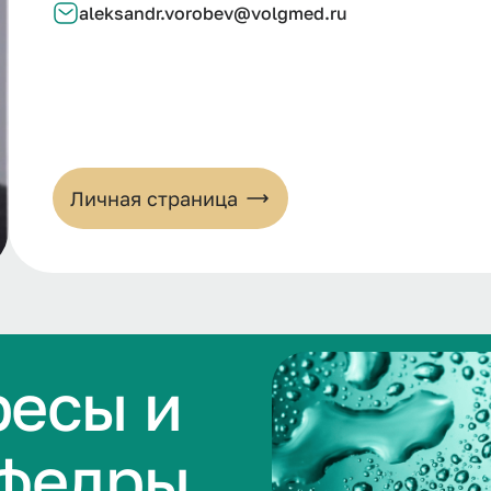
aleksandr.vorobev@volgmed.ru
Личная страница
ресы и
афедры