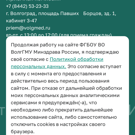
+7 (8442) 53-23-33
г. Волгоград, площадь Павших Борцов, зд. 1,
кабинет 3-47
priem@volgmed.ru
вт-пт, с 13:00 до 17:00 (для приема граждан)
Продолжая работу на сайте ФГБОУ ВО
Приемная ректора
ВолгГМУ Минздрава России, я подтверждаю
своё согласие с
Политикой обработки
+7 (8442) 38-50-05
персональных данных.
Это согласие вступает
г. Волгоград, площадь Павших Борцов, зд. 1,
в силу с момента его предоставления и
кабинет 3-11
действительно весь период пользования
post@volgmed.ru
сайтом. При отказе от дальнейшей обработки
пн-пт, с 08.30 до 17.00 (перерыв с 12.30 до 13.00)
моих персональных данных аналитическими
сервисами я предупреждён(-а), что
во быть врачом
И
необходимо либо прекратить дальнейшее
использование сайта, либо самостоятельно
отключить cookies в настройках своего
© 2026 Волгоградский государственный медицинский университет
браузера.