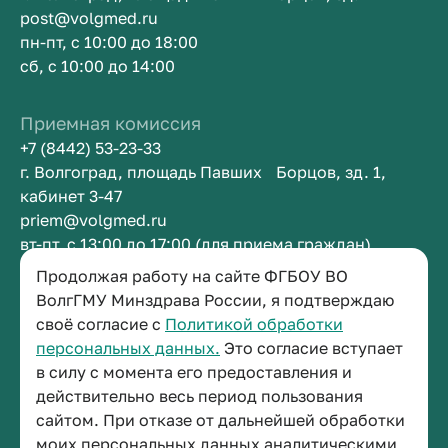
post@volgmed.ru
пн-пт, с 10:00 до 18:00
сб, с 10:00 до 14:00
Приемная комиссия
+7 (8442) 53-23-33
г. Волгоград, площадь Павших Борцов, зд. 1,
кабинет 3-47
priem@volgmed.ru
вт-пт, с 13:00 до 17:00 (для приема граждан)
Продолжая работу на сайте ФГБОУ ВО
Приемная ректора
ВолгГМУ Минздрава России, я подтверждаю
своё согласие с
Политикой обработки
+7 (8442) 38-50-05
персональных данных.
Это согласие вступает
г. Волгоград, площадь Павших Борцов, зд. 1,
в силу с момента его предоставления и
кабинет 3-11
действительно весь период пользования
post@volgmed.ru
сайтом. При отказе от дальнейшей обработки
пн-пт, с 08.30 до 17.00 (перерыв с 12.30 до 13.00)
моих персональных данных аналитическими