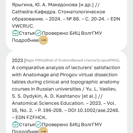
Ярыгина, Ю. А. Македонова [и др.] //
Cathedra-Кафедра. Стоматологическое
образование. – 2024. – № 88. – С. 20-24. – EDN
VWCRUC.
Статья
Проверено БИЦ ВолгГМУ
Подробнее
2023 |
Ядро РИНЦ
Web of Science
Белый список
Scopus
РИНЦ
A comparative analysis of lecturers' satisfaction
with Anatomage and Pirogov virtual dissection
tables during clinical and topographic anatomy
courses in Russian universities / Yu. L. Vasilev,
S. S. Dydykin, A. D. Kashtanov [et al.] //
Anatomical Sciences Education. – 2023. – Vol.
16, No. 2. – P. 196-208. – DOI 10.1002/ase.2248.
– EDN FZFHCK.
Статья
Проверено БИЦ ВолгГМУ
Подробнее