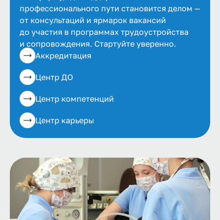
профессионального пути становится делом —
от консультаций и ярмарок вакансий
до участия в программах трудоустройства
и сопровождения. Стартуйте уверенно.
Аккредитация
Центр ДО
Центр компетенций
Центр карьеры