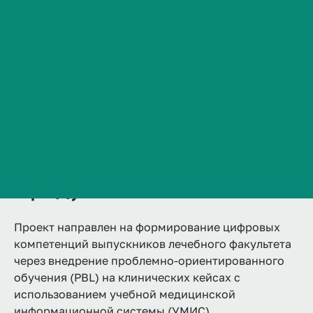
обучения студентов
Сведения об образовательной организации
лечебного факультета
Контакты
История ВолгГМУ
(DIGITAL PBL)
Вакансии
Профком обучающихся и работников
Брендбук и фирменный стиль
Часто задаваемые вопросы
Продукт
Проект направлен на формирование цифровых
компетенций выпускников лечебного факультета
через внедрение проблемно-ориентированного
обучения (PBL) на клинических кейсах с
использованием учебной медицинской
информационной системы (УМИС).