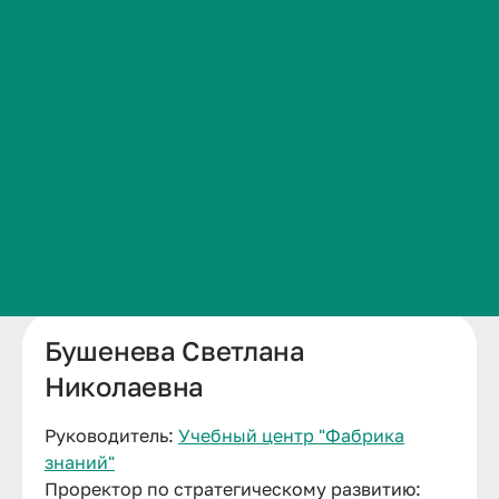
Сведения об образовательной организации
Контакты
История ВолгГМУ
Вакансии
Профком обучающихся и работников
Брендбук и фирменный стиль
Часто задаваемые вопросы
Бушенева Светлана
Николаевна
Руководитель:
Учебный центр "Фабрика
знаний"
Проректор по стратегическому развитию: