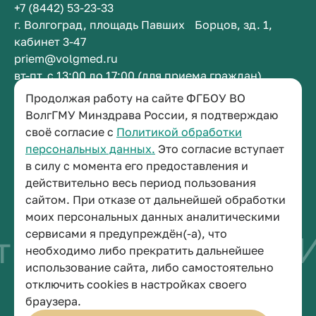
+7 (8442) 53-23-33
г. Волгоград, площадь Павших Борцов, зд. 1,
кабинет 3-47
priem@volgmed.ru
вт-пт, с 13:00 до 17:00 (для приема граждан)
Продолжая работу на сайте ФГБОУ ВО
Приемная ректора
ВолгГМУ Минздрава России, я подтверждаю
своё согласие с
Политикой обработки
+7 (8442) 38-50-05
персональных данных.
Это согласие вступает
г. Волгоград, площадь Павших Борцов, зд. 1,
в силу с момента его предоставления и
кабинет 3-11
действительно весь период пользования
post@volgmed.ru
сайтом. При отказе от дальнейшей обработки
пн-пт, с 08.30 до 17.00 (перерыв с 12.30 до 13.00)
моих персональных данных аналитическими
сервисами я предупреждён(-а), что
 быть врачом
Иск
необходимо либо прекратить дальнейшее
использование сайта, либо самостоятельно
отключить cookies в настройках своего
© 2026 Волгоградский государственный медицинский университет
браузера.
Политика конфиденциальности