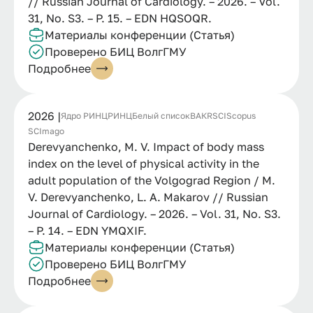
// Russian Journal of Cardiology. – 2026. – Vol.
31, No. S3. – P. 15. – EDN HQSOQR.
Материалы конференции (Статья)
Проверено БИЦ ВолгГМУ
Подробнее
2026 |
Ядро РИНЦ
РИНЦ
Белый список
ВАК
RSCI
Scopus
SCImago
Derevyanchenko, M. V. Impact of body mass
index on the level of physical activity in the
adult population of the Volgograd Region / M.
V. Derevyanchenko, L. A. Makarov // Russian
Journal of Cardiology. – 2026. – Vol. 31, No. S3.
– P. 14. – EDN YMQXIF.
Материалы конференции (Статья)
Проверено БИЦ ВолгГМУ
Подробнее