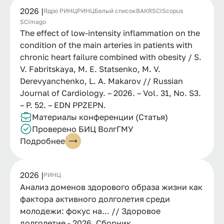
2026 |
Ядро РИНЦ
РИНЦ
Белый список
ВАК
RSCI
Scopus
SCImago
The effect of low-intensity inflammation on the
condition of the main arteries in patients with
chronic heart failure combined with obesity / S.
V. Fabritskaya, M. E. Statsenko, M. V.
Derevyanchenko, L. A. Makarov // Russian
Journal of Cardiology. – 2026. – Vol. 31, No. S3.
– P. 52. – EDN PPZEPN.
Материалы конференции (Статья)
Проверено БИЦ ВолгГМУ
Подробнее
2026 |
РИНЦ
Анализ доменов здорового образа жизни как
фактора активного долголетия среди
молодежи: фокус на... // Здоровое
долголетие - 2026. Сборник...