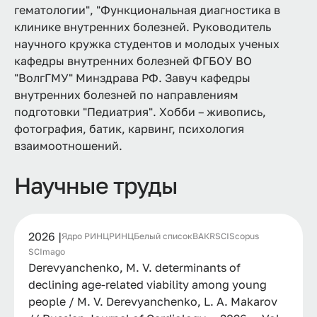
гематологии", "Функциональная диагностика в
клинике внутренних болезней. Руководитель
научного кружка студентов и молодых ученых
кафедры внутренних болезней ФГБОУ ВО
"ВолгГМУ" Минздрава РФ. Завуч кафедры
внутренних болезней по направлениям
подготовки "Педиатрия". Хобби – живопись,
фотография, батик, карвинг, психология
взаимоотношений.
Научные труды
2026 |
Ядро РИНЦ
РИНЦ
Белый список
ВАК
RSCI
Scopus
SCImago
Derevyanchenko, M. V. determinants of
declining age-related viability among young
people / M. V. Derevyanchenko, L. A. Makarov