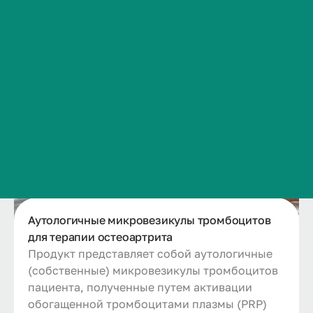
Сведения об образовательной организации
Контакты
История ВолгГМУ
Вакансии
Профком обучающихся и работников
Брендбук и фирменный стиль
Часто задаваемые вопросы
Медицина
Аутологичные микровезикулы тромбоцитов
для терапии остеоартрита
Продукт представляет собой аутологичные
(собственные) микровезикулы тромбоцитов
пациента, полученные путем активации
обогащенной тромбоцитами плазмы (PRP)