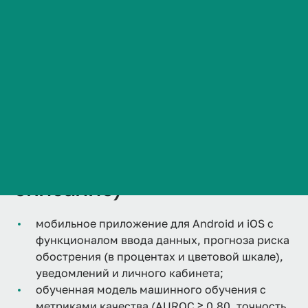
артрита
Сведения об образовательной организации
Присоединиться к команде
Контакты
История ВолгГМУ
Вакансии
Профком обучающихся и работников
Брендбук и фирменный стиль
Часто задаваемые вопросы
Продукт (краткое
описание)
мобильное приложение для Android и iOS с
функционалом ввода данных, прогноза риска
обострения (в процентах и цветовой шкале),
уведомлений и личного кабинета;
обученная модель машинного обучения с
метриками качества (AUROC ≥ 0,80, точность