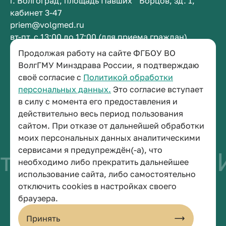
г. Волгоград, площадь Павших Борцов, зд. 1,
кабинет 3-47
priem@volgmed.ru
вт-пт, с 13:00 до 17:00 (для приема граждан)
Продолжая работу на сайте ФГБОУ ВО
ВолгГМУ Минздрава России, я подтверждаю
Приемная ректора
своё согласие с
Политикой обработки
+7 (8442) 38-50-05
персональных данных.
Это согласие вступает
г. Волгоград, площадь Павших Борцов, зд. 1,
в силу с момента его предоставления и
кабинет 3-11
действительно весь период пользования
post@volgmed.ru
сайтом. При отказе от дальнейшей обработки
пн-пт, с 08.30 до 17.00 (перерыв с 12.30 до 13.00)
моих персональных данных аналитическими
сервисами я предупреждён(-а), что
во быть врачом
И
необходимо либо прекратить дальнейшее
использование сайта, либо самостоятельно
отключить cookies в настройках своего
© 2026 Волгоградский государственный медицинский университет
браузера.
Политика конфиденциальности
Политика по обработке персональных данных
Принять
Пользовательское соглашение