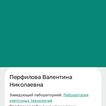
Сведения об образовательной организации
Контакты
История ВолгГМУ
Вакансии
Профком обучающихся и работников
Брендбук и фирменный стиль
Часто задаваемые вопросы
Перфилова Валентина
Николаевна
Заведующий лабораторией:
Лаборатория
клеточных технологий