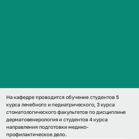
Образовательные программы
Сведения об образовательной организации
Гарантии качества образования
Контакты
Документы
История ВолгГМУ
Вакансии
Профком обучающихся и работников
Брендбук и фирменный стиль
Часто задаваемые вопросы
Кафедра дерматовенерологии
входит в структуру
стоматологического факультета, является
клинической кафедрой.
На кафедре проводится обучение студентов 5
курса лечебного и педиатрического, 3 курса
стоматологического факультетов по дисциплине
дерматовенерология и студентов 4 курса
направления подготовки медико-
профилактическое дело.