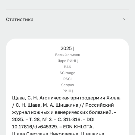
Статистика
2025 |
Белый список
Ядро РИНЦ
ВАК
SCImago
RSCI
Scopus
РИНЦ
Щава, С. Н. Атопическая эритродермия Хилла
/ С. Н. Щава, М. А. Шишкина // Российский
журнал кожных и венерических болезней. –
2025. – Т. 28, № 3. – С. 311-316. – DOI
10.17816/dv645329. – EDN KHLGTA.
Щава Светлана Николаевна, Шишкина