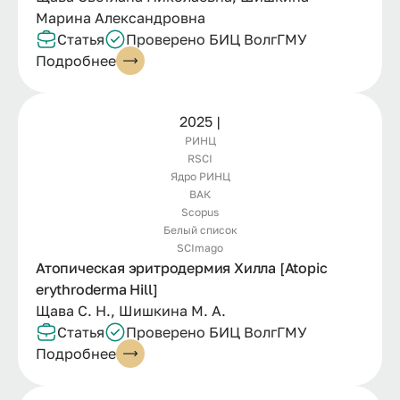
Марина Александровна
Статья
Проверено БИЦ ВолгГМУ
Подробнее
2025 |
РИНЦ
RSCI
Ядро РИНЦ
ВАК
Scopus
Белый список
SCImago
Атопическая эритродермия Хилла [Atopic
erythroderma Hill]
Щава С. Н., Шишкина М. А.
Статья
Проверено БИЦ ВолгГМУ
Подробнее