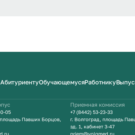
Абитуриенту
Обучающемуся
Работнику
Выпус
рпус
Приемная комиссия
50-05
+7 (8442) 53-23-33
, площадь Павших Борцов,
г. Волгоград, площадь Па
зд. 1, кабинет 3-47
d.ru
priem@volgmed.ru