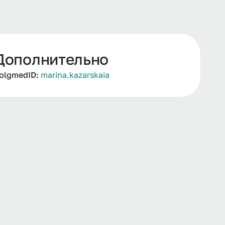
Дополнительно
olgmedID:
marina.kazarskaia