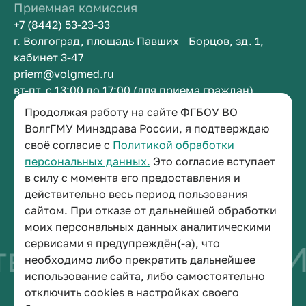
Приемная комиссия
+7 (8442) 53-23-33
г. Волгоград, площадь Павших Борцов, зд. 1,
кабинет 3-47
priem@volgmed.ru
вт-пт, с 13:00 до 17:00 (для приема граждан)
Продолжая работу на сайте ФГБОУ ВО
ВолгГМУ Минздрава России, я подтверждаю
Приемная ректора
своё согласие с
Политикой обработки
+7 (8442) 38-50-05
персональных данных.
Это согласие вступает
г. Волгоград, площадь Павших Борцов, зд. 1,
в силу с момента его предоставления и
кабинет 3-11
действительно весь период пользования
post@volgmed.ru
сайтом. При отказе от дальнейшей обработки
пн-пт, с 08.30 до 17.00 (перерыв с 12.30 до 13.00)
моих персональных данных аналитическими
сервисами я предупреждён(-а), что
во быть врачом
Ис
необходимо либо прекратить дальнейшее
использование сайта, либо самостоятельно
отключить cookies в настройках своего
© 2026 Волгоградский государственный медицинский университет