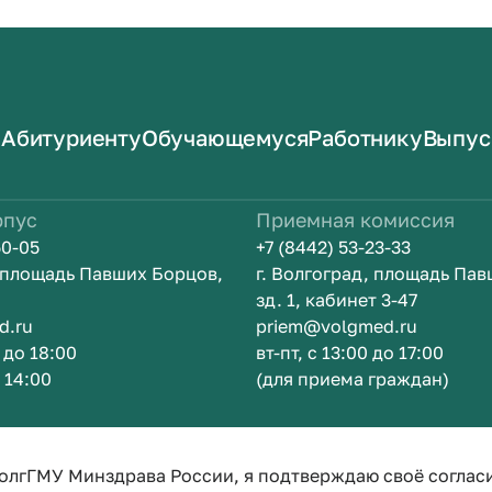
Абитуриенту
Обучающемуся
Работнику
Выпус
рпус
Приемная комиссия
50-05
+7 (8442) 53-23-33
, площадь Павших Борцов,
г. Волгоград, площадь Па
зд. 1, кабинет 3-47
d.ru
priem@volgmed.ru
0 до 18:00
вт-пт, с 13:00 до 17:00
о 14:00
(для приема граждан)
ом
Искусство 
олгГМУ Минздрава России, я подтверждаю своё соглас