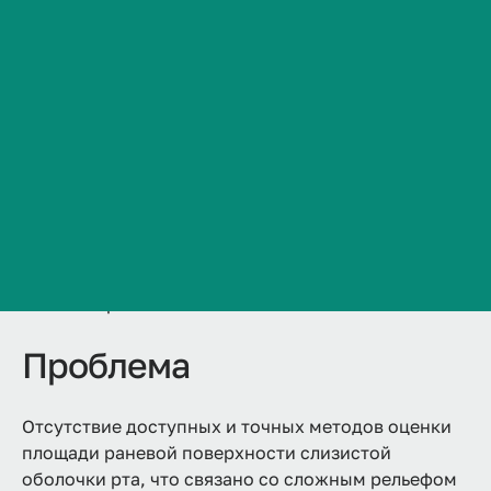
мониторинг терапии
Сведения об образовательной организации
Контакты
История ВолгГМУ
Вакансии
Профком обучающихся и работников
Продукт
Брендбук и фирменный стиль
Часто задаваемые вопросы
Мобильное приложение для расчета площади
раневой поверхности полости ртаметодом
планиметрии.
Проблема
Отсутствие доступных и точных методов оценки
площади раневой поверхности слизистой
оболочки рта, что связано со сложным рельефом