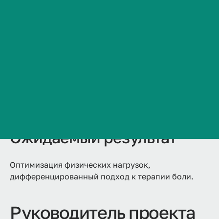
Методика алгезиметрии, включающая программу
Сведения об образовательной организации
для смартфона, рекомендации по оптимальным
Контакты
режимам воздействий с использованием данных
доказательных исследований.
История ВолгГМУ
Вакансии
Проблема
Профком обучающихся и работников
Брендбук и фирменный стиль
Разработка простого варианта объективизации
Часто задаваемые вопросы
температурной и болевой чувствительности.
Ожидаемый результат
Оптимизация физических нагрузок,
дифференцированный подход к терапии боли.
Руководитель проекта