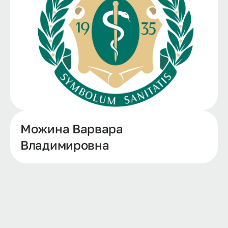
Можина Варвара
Владимировна