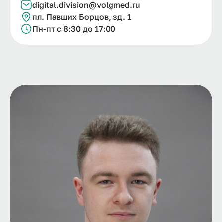
digital.
division@
volgmed.
ru
пл. Павших Борцов, зд. 1
Пн-пт с 8:30 до 17:00