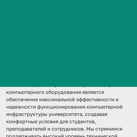
Служба ИТ-заботы
Документы
Сведения об образовательной организации
Контакты
Информационная безопастность
История ВолгГМУ
Digital-награды
Вакансии
Совет по цифровой трансформации
Профком обучающихся и работников
Брендбук и фирменный стиль
Часто задаваемые вопросы
Основной целью
Службы эксплуатации и ремонта
компьютерного оборудования является
обеспечение максимальной эффективности и
надежности функционирования компьютерной
инфраструктуры университета, создавая
комфортные условия для студентов,
преподавателей и сотрудников. Мы стремимся
поддерживать высокий уровень технической