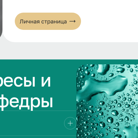
Личная страница
ресы и
афедры