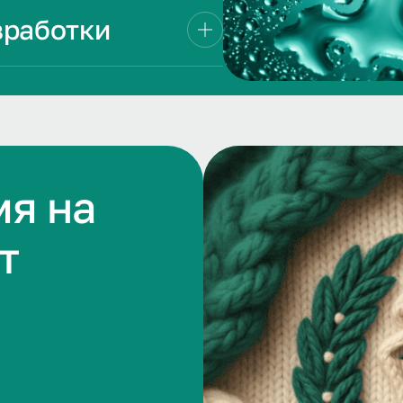
зработки
мя на
т