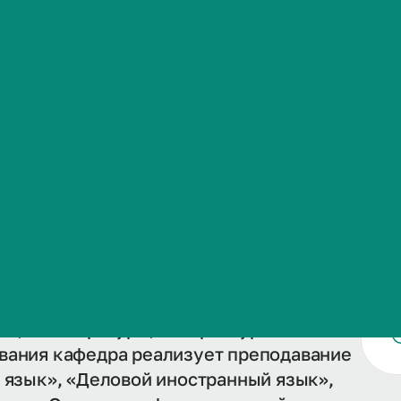
Сведения об образовательной организации
входит в структуру Института
о, обеспечивая языковую подготовку
лений медицинского, фармацевтического
та, магистратуры, аспирантуры и
вания кафедра реализует преподавание
 язык», «Деловой иностранный язык»,