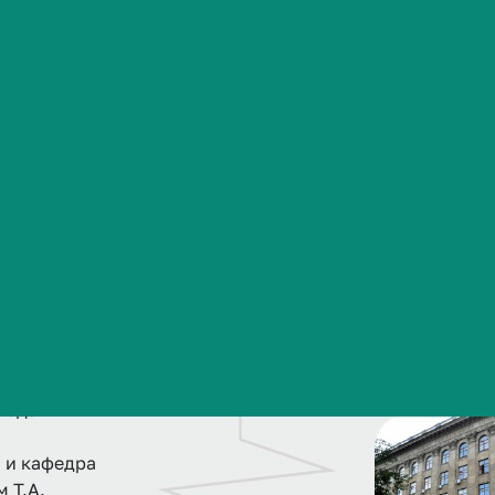
Сведения об образовательной организации
с
н
о
в
а
н
и
е
к
а
ф
е
д
 старейших
 года
 и кафедра
 Т.А.