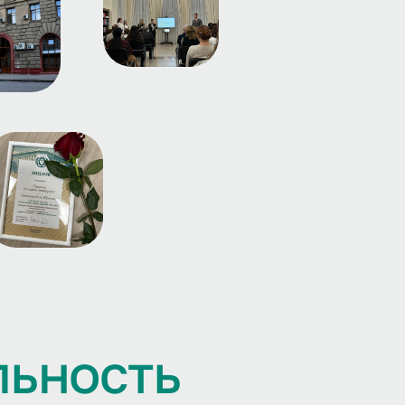
л
ь
н
о
с
т
ь