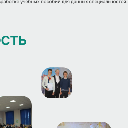
зработке учебных пособий для данных специальностей.
о
с
т
ь