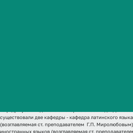
Студенческая жизнь
Международная
деятельность
Абитуриенту
О
Обучающемуся
Бизнесу
Кафедра иностранных и латинского языков - ровесник
кафедр вуза и ведет свою историю с 1935 года. До 1953
существовали две кафедры - кафедра латинского языка
(возглавляемая ст. преподавателем Г.П. Миролюбовым)
иностранных языков (возглавляемая ст. преподавателем