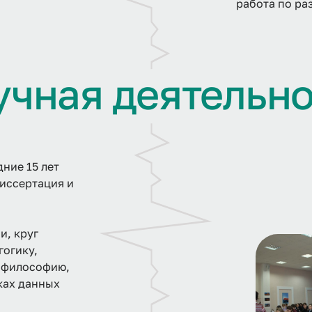
работа по ра
у
ч
н
а
я
д
е
я
т
е
л
ь
н
дние 15 лет
иссертация и
и, круг
гогику,
 философию,
ках данных