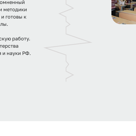
сомненный
 и методики
 и готовы к
лы.
скую работу.
терства
 и науки РФ.