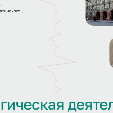
.
атинского
,
о
г
и
ч
е
с
к
а
я
д
е
я
т
е