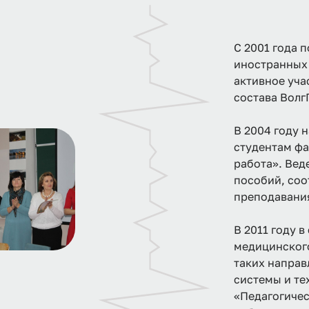
С 2001 года 
иностранных 
активное уча
состава Волг
В 2004 году 
студентам фа
работа». Вед
пособий, соо
преподавания
В 2011 году 
медицинског
таких направ
системы и те
«Педагогичес