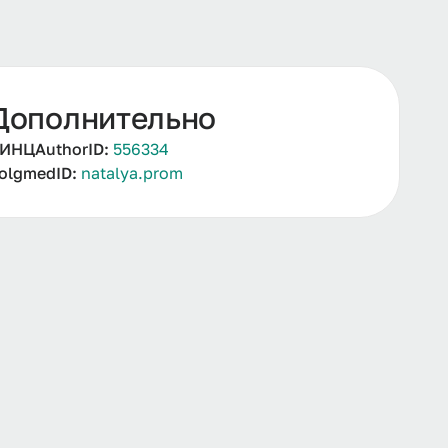
Дополнительно
ИНЦAuthorID:
556334
olgmedID:
natalya.prom