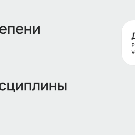
тепени
Р
V
сциплины