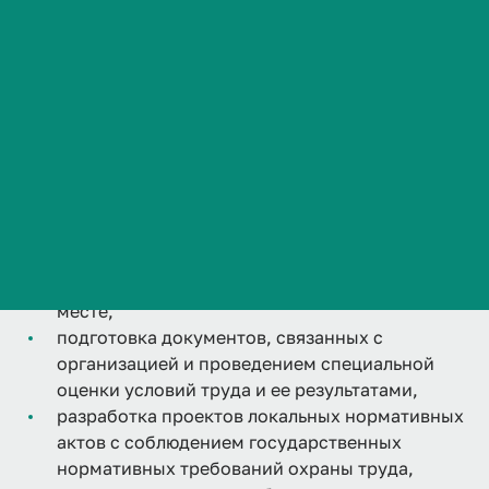
Сведения об образовательной организации
организация работы по обеспечению
Контакты
выполнения требований охраны труда,
История ВолгГМУ
организация профилактической работы по
предупреждению производственного
Вакансии
травматизма, профессиональных
Профком обучающихся и работников
заболеваний, мероприятий по улучшению
Брендбук и фирменный стиль
условий труда,
проведение вводного инструктажа по охране
Часто задаваемые вопросы
труда, координация проведения
инструктажей по охране труда на рабочем
месте,
подготовка документов, связанных с
организацией и проведением специальной
оценки условий труда и ее результатами,
разработка проектов локальных нормативных
актов с соблюдением государственных
нормативных требований охраны труда,