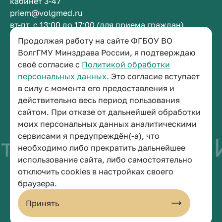
кабинет 3-47
priem@volgmed.ru
вт-пт, с 13:00 до 17:00 (для приема граждан)
Продолжая работу на сайте ФГБОУ ВО
ВолгГМУ Минздрава России, я подтверждаю
Приемная ректора
своё согласие с
Политикой обработки
+7 (8442) 38-50-05
персональных данных.
Это согласие вступает
г. Волгоград, площадь Павших Борцов, зд. 1,
в силу с момента его предоставления и
кабинет 3-11
действительно весь период пользования
post@volgmed.ru
сайтом. При отказе от дальнейшей обработки
пн-пт, с 08.30 до 17.00 (перерыв с 12.30 до 13.00)
моих персональных данных аналитическими
сервисами я предупреждён(-а), что
во быть врачом
И
необходимо либо прекратить дальнейшее
использование сайта, либо самостоятельно
отключить cookies в настройках своего
© 2026 Волгоградский государственный медицинский университет
браузера.
Политика конфиденциальности
Политика по обработке персональных данных
Принять
Пользовательское соглашение