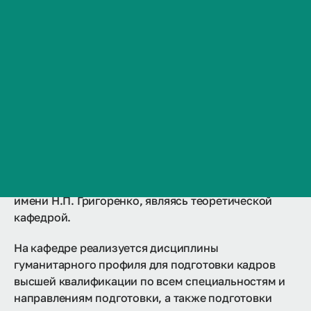
Образовательные программы
Сведения об образовательной организации
Контакты
Гарантии качества образования
История ВолгГМУ
Документы
Вакансии
Профком обучающихся и работников
Брендбук и фирменный стиль
Часто задаваемые вопросы
Кафедра истории и культурологии
входит в
структуру Института общественного здоровья
имени Н.П. Григоренко, являясь теоретической
кафедрой.
На кафедре реализуется дисциплины
гуманитарного профиля для подготовки кадров
высшей квалификации по всем специальностям и
направлениям подготовки, а также подготовки