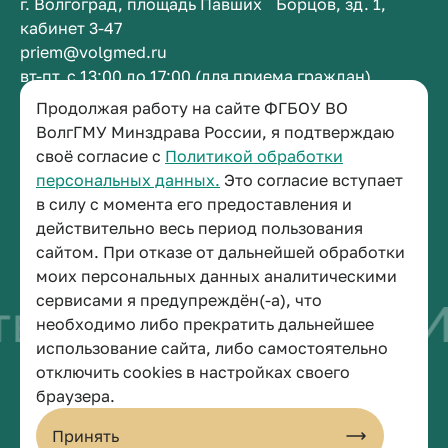
г. Волгоград, площадь Павших Борцов, зд. 1,
кабинет 3-47
priem@volgmed.ru
вт-пт, с 13:00 до 17:00 (для приема граждан)
Продолжая работу на сайте ФГБОУ ВО
Приемная ректора
ВолгГМУ Минздрава России, я подтверждаю
своё согласие с
Политикой обработки
+7 (8442) 38-50-05
персональных данных.
Это согласие вступает
г. Волгоград, площадь Павших Борцов, зд. 1,
в силу с момента его предоставления и
кабинет 3-11
действительно весь период пользования
post@volgmed.ru
сайтом. При отказе от дальнейшей обработки
пн-пт, с 08.30 до 17.00 (перерыв с 12.30 до 13.00)
моих персональных данных аналитическими
сервисами я предупреждён(-а), что
во быть врачом
И
необходимо либо прекратить дальнейшее
использование сайта, либо самостоятельно
отключить cookies в настройках своего
© 2026 Волгоградский государственный медицинский университет
браузера.
Политика конфиденциальности
Политика по обработке персональных данных
Принять