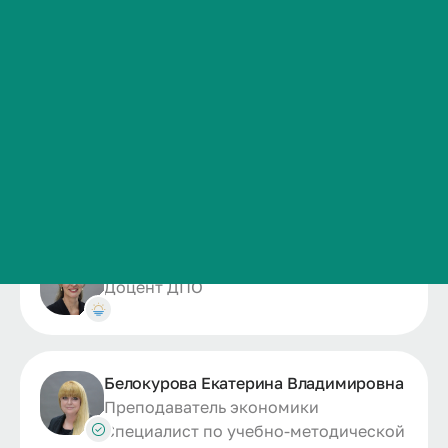
Жукова Ирина Юрьевна
Сведения об образовательной организации
Диспетчер управления
Контакты
Делопроизводитель
История ВолгГМУ
Вакансии
Папян Акоп Ишханович
Профком обучающихся и работников
ассистент
Брендбук и фирменный стиль
Часто задаваемые вопросы
Замарина Татьяна Валерьевна
Доцент ДПО
Белокурова Екатерина Владимировна
Преподаватель экономики
Специалист по учебно-методической