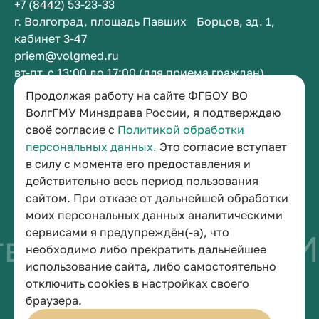
+7 (8442) 53-23-33
г. Волгоград, площадь Павших Борцов, зд. 1,
кабинет 3-47
priem@volgmed.ru
вт-пт, с 13:00 до 17:00 (для приема граждан)
Продолжая работу на сайте ФГБОУ ВО
Приемная ректора
ВолгГМУ Минздрава России, я подтверждаю
своё согласие с
Политикой обработки
+7 (8442) 38-50-05
персональных данных.
Это согласие вступает
г. Волгоград, площадь Павших Борцов, зд. 1,
в силу с момента его предоставления и
кабинет 3-11
действительно весь период пользования
post@volgmed.ru
сайтом. При отказе от дальнейшей обработки
пн-пт, с 08.30 до 17.00 (перерыв с 12.30 до 13.00)
моих персональных данных аналитическими
сервисами я предупреждён(-а), что
о быть врачом
Ис
необходимо либо прекратить дальнейшее
использование сайта, либо самостоятельно
отключить cookies в настройках своего
© 2026 Волгоградский государственный медицинский университет
браузера.
Политика конфиденциальности