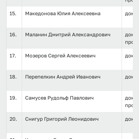
15.
Македонова Юлия Алексеевна
докто
16.
Маланин Дмитрий Александрович
докто
проф
17.
Мозеров Сергей Алексеевич
докто
18.
Перепелкин Андрей Иванович
докт
19.
Самусев Рудольф Павлович
докто
проф
20.
Снигур Григорий Леонидович
докто