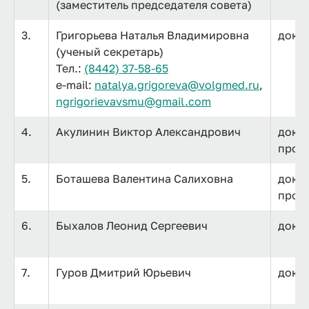
(заместитель председателя совета)
3.
Григорьева Наталья Владимировна
докто
(ученый секретарь)
Тел.:
(8442) 37-58-65
e-mail:
natalya.grigoreva@volgmed.ru
,
ngrigorievavsmu@gmail.com
4.
Акулинин Виктор Александрович
докто
проф
5.
Боташева Валентина Салиховна
докто
проф
6.
Быхалов Леонид Сергеевич
докто
7.
Гуров Дмитрий Юрьевич
докт