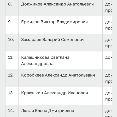
8.
Должиков Александр Анатольевич
докто
проф
9.
Ермилов Виктор Владимирович
докто
проф
10.
Замараев Валерий Семенович
докто
проф
11.
Калашникова Светлана
докт
Александровна
12.
Коробкеев Александр Анатольевич
докто
проф
13.
Краюшкин Александр Иванович
докто
проф
14.
Лютая Елена Дмитриевна
докто
проф