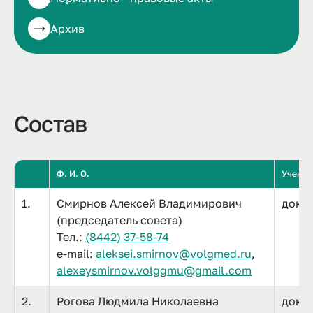
Архив
Состав
Ф. И. О.
Ученая 
1.
Смирнов Алексей Владимирович
докто
(председатель совета)
Тел.:
(8442) 37-58-74
e-mail:
aleksei.smirnov@volgmed.ru
,
alexeysmirnov.volggmu@gmail.com
2.
Рогова Людмила Николаевна
докто