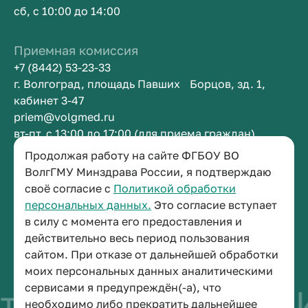
сб, с 10:00 до 14:00
Приемная комиссия
+7 (8442) 53-23-33
г. Волгоград, площадь Павших Борцов, зд. 1,
кабинет 3-47
priem@volgmed.ru
вт-пт, с 13:00 до 17:00 (для приема граждан)
Продолжая работу на сайте ФГБОУ ВО
Приемная ректора
ВолгГМУ Минздрава России, я подтверждаю
своё согласие с
Политикой обработки
+7 (8442) 38-50-05
персональных данных.
Это согласие вступает
г. Волгоград, площадь Павших Борцов, зд. 1,
в силу с момента его предоставления и
кабинет 3-11
действительно весь период пользования
post@volgmed.ru
сайтом. При отказе от дальнейшей обработки
пн-пт, с 08.30 до 17.00 (перерыв с 12.30 до 13.00)
моих персональных данных аналитическими
сервисами я предупреждён(-а), что
о быть врачом
Ис
необходимо либо прекратить дальнейшее