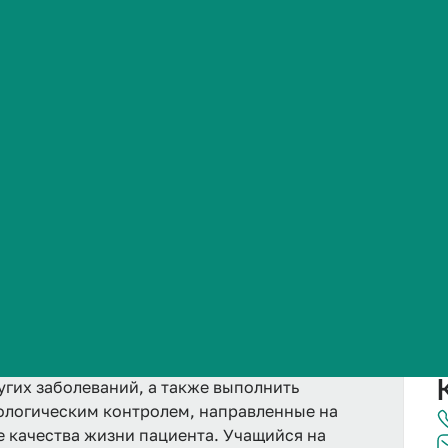
Сведения об образовательной организации
лярные диагностика и лечение
 из важнейших и высокотехнологичных областей
ным диагностике и лечению — обеспечить
угих заболеваний, а также выполнить
ологическим контролем, направленные на
е качества жизни пациента. Учащийся на