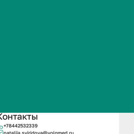
Часто задаваемые вопросы
Подробнее
Контакты
+78442532339
nataliia.sviridova@volgmed.ru