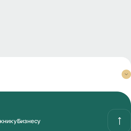
книку
Бизнесу