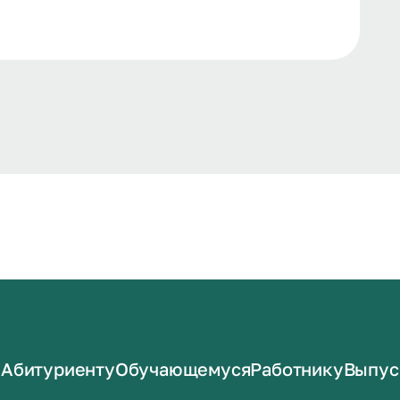
Абитуриенту
Обучающемуся
Работнику
Выпус