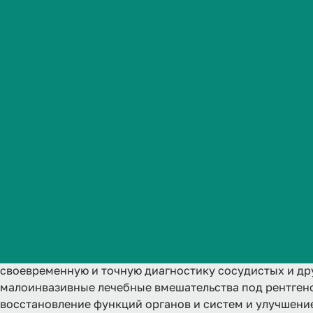
Студенческая жизнь
31.08.62 Рентгенэндоваску
Международная
деятельность
2 года
Аккредитована
Ординатура
Очная
Абитуриенту
Обучающемуся
Бизнесу
Рентгенэндоваскулярные диагностика и лечение- одна
медицины. Обязанность врача по рентгенэндоваскуляр
своевременную и точную диагностику сосудистых и др
малоинвазивные лечебные вмешательства под рентген
восстановление функций органов и систем и улучшени