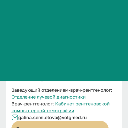
Сведения об образовательной организации
Контакты
История ВолгГМУ
Вакансии
Профком обучающихся и работников
Брендбук и фирменный стиль
Часто задаваемые вопросы
Семилетова Галина
Владимировна
Заведующий отделением-врач-рентгенолог:
Отделение лучевой диагностики
Врач-рентгенолог:
Кабинет рентгеновской
компьютерной томографии
galina.
semiletova@
volgmed.
ru