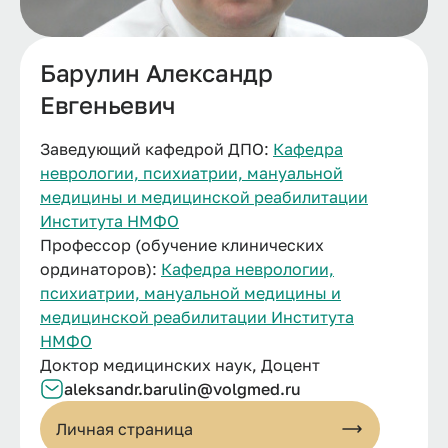
Барулин Александр
Евгеньевич
Заведующий кафедрой ДПО:
Кафедра
неврологии, психиатрии, мануальной
медицины и медицинской реабилитации
Института НМФО
Профессор (обучение клинических
ординаторов):
Кафедра неврологии,
психиатрии, мануальной медицины и
медицинской реабилитации Института
НМФО
Доктор медицинских наук, Доцент
aleksandr.
barulin@
volgmed.
ru
Личная страница