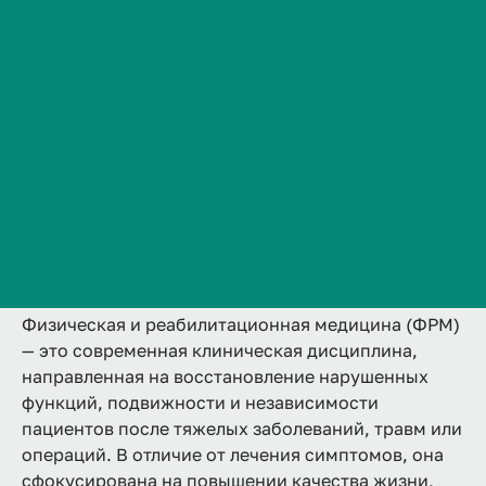
31.08.78 Физическая и
Сведения об образовательной организации
реабилитационная медицина
Контакты
2 года
Аккредитована
Ординатура
История ВолгГМУ
Очная
Вакансии
Подробнее
Профком обучающихся и работников
Брендбук и фирменный стиль
Часто задаваемые вопросы
Физическая и реабилитационная медицина (ФРМ)
— это современная клиническая дисциплина,
направленная на восстановление нарушенных
функций, подвижности и независимости
пациентов после тяжелых заболеваний, травм или
операций. В отличие от лечения симптомов, она
сфокусирована на повышении качества жизни,