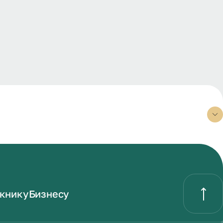
книку
Бизнесу