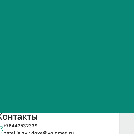
Часто задаваемые вопросы
Подробнее
Контакты
+78442532339
nataliia.sviridova@volgmed.ru