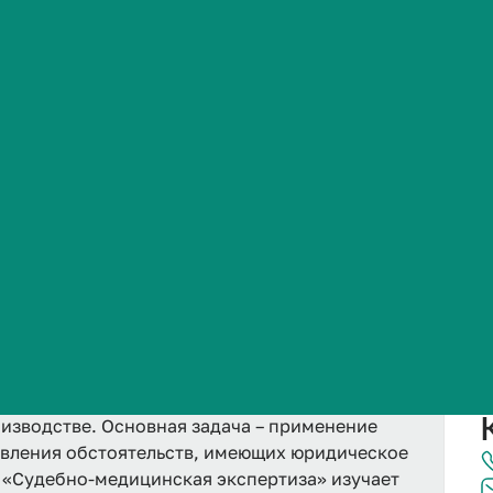
Сведения об образовательной организации
кая экспертиза
 играют ключевую роль на стыке
аучное обоснование для принятия решений в
изводстве. Основная задача – применение
овления обстоятельств, имеющих юридическое
 «Судебно-медицинская экспертиза» изучает