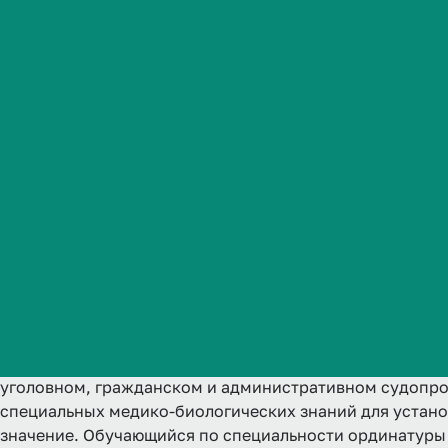
Студенческая жизнь
31.08.10 Судебно-медицинс
Международная
деятельность
2 года
Аккредитована
Ординатура
Очная
Абитуриенту
Обучающемуся
Бизнесу
Судебная медицина и судебно-медицинская экспертиза
здравоохранения и права, обеспечивая объективное н
уголовном, гражданском и административном судопро
специальных медико-биологических знаний для устан
значение. Обучающийся по специальности ординатуры