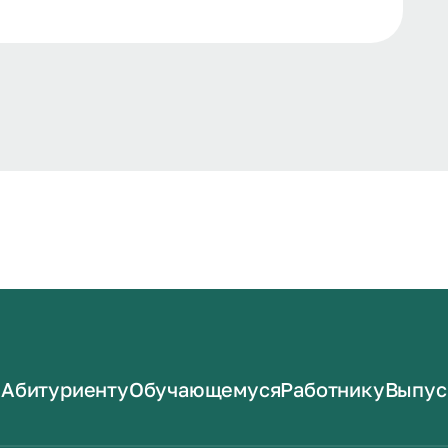
Абитуриенту
Обучающемуся
Работнику
Выпус