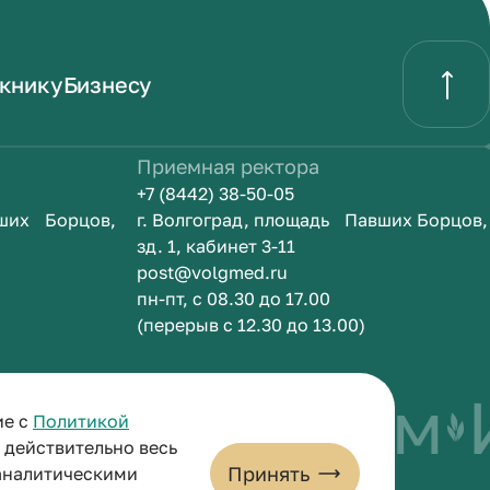
книку
Бизнесу
Приемная ректора
+7 (8442) 38-50-05
вших Борцов,
г. Волгоград, площадь Павших Борцов,
зд. 1, кабинет 3-11
post@volgmed.ru
пн-пт, с 08.30 до 17.00
(перерыв с 12.30 до 13.00)
ыть врачом
Ис
ие с
Политикой
и действительно весь
Принять
 аналитическими