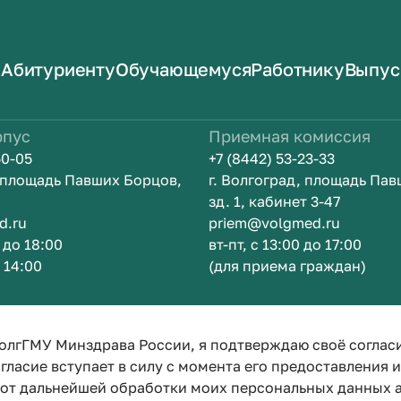
Абитуриенту
Обучающемуся
Работнику
Выпус
рпус
Приемная комиссия
50-05
+7 (8442) 53-23-33
, площадь Павших Борцов,
г. Волгоград, площадь Па
зд. 1, кабинет 3-47
d.ru
priem@volgmed.ru
0 до 18:00
вт-пт, с 13:00 до 17:00
о 14:00
(для приема граждан)
Искусство б
олгГМУ Минздрава России, я подтверждаю своё соглас
гласие вступает в силу с момента его предоставления 
е от дальнейшей обработки моих персональных данных