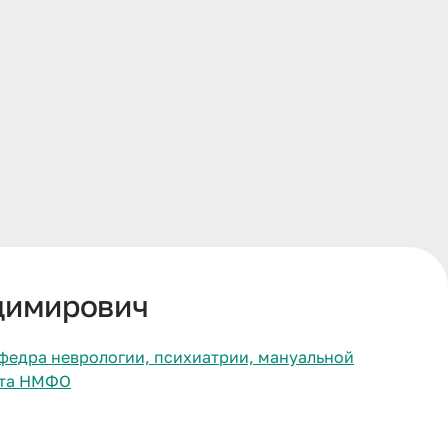
димирович
федра неврологии, психиатрии, мануальной
ута НМФО