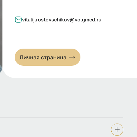
vitalij.rostovschikov@volgmed.ru
Личная страница