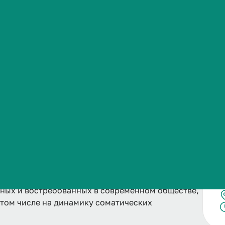
Сведения об образовательной организации
и заинтересованность людей в сохранении и
атрия становится все менее стигматизированной
а помощью на ранних этапах развития
эмоционального состояния становится
рованных, образованных психиатров растет с
жных и востребованных в современном обществе,
 том числе на динамику соматических