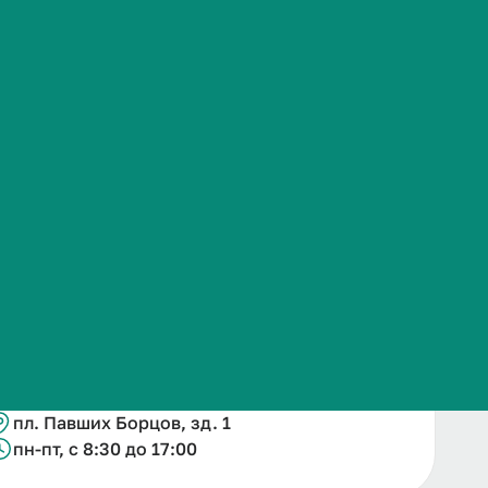
Часто задаваемые вопросы
Подробнее
Контакты
+78442532339
nataliia.sviridova@volgmed.ru
пл. Павших Борцов, зд. 1
пн-пт, с 8:30 до 17:00