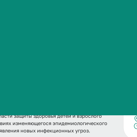
езни
Сведения об образовательной организации
болезни» направлена на формирование
х специалистов, способных обеспечивать
аболеваний у населения на основе современных
ласти защиты здоровья детей и взрослого
ловиях изменяющегося эпидемиологического
явления новых инфекционных угроз.