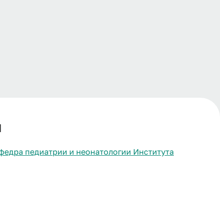
ч
федра педиатрии и неонатологии Института