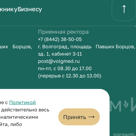
книку
Бизнесу
Приемная ректора
+7 (8442) 38-50-05
вших Борцов,
г. Волгоград, площадь Павших Борцов,
зд. 1, кабинет 3-11
post@volgmed.ru
пн-пт, с 08.30 до 17.00
(перерыв с 12.30 до 13.00)
ыть врачом
Ис
ие с
Политикой
и действительно весь
Принять
 аналитическими
йта, либо
льных данных
Пользовательское соглашение