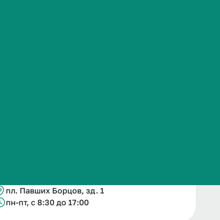
Часто задаваемые вопросы
Подробнее
Контакты
+78442532339
nataliia.sviridova@volgmed.ru
пл. Павших Борцов, зд. 1
пн-пт, с 8:30 до 17:00