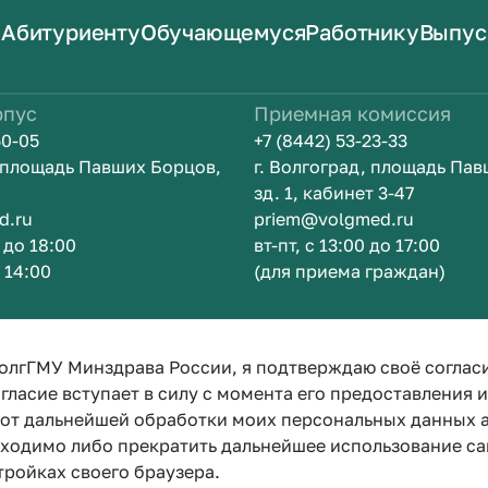
Абитуриенту
Обучающемуся
Работнику
Выпус
рпус
Приемная комиссия
50-05
+7 (8442) 53-23-33
, площадь Павших Борцов,
г. Волгоград, площадь Па
зд. 1, кабинет 3-47
d.ru
priem@volgmed.ru
0 до 18:00
вт-пт, с 13:00 до 17:00
о 14:00
(для приема граждан)
Искусство б
олгГМУ Минздрава России, я подтверждаю своё соглас
гласие вступает в силу с момента его предоставления 
е от дальнейшей обработки моих персональных данных
бходимо либо прекратить дальнейшее использование са
тройках своего браузера.
Политика конфиденциальности
Политика по обработке персона