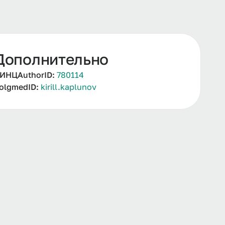
Дополнительно
ИНЦAuthorID:
780114
olgmedID:
kirill.kaplunov