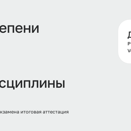
тепени
Р
V
сциплины
экзамена итоговая аттестация