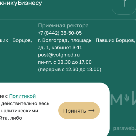
книку
Бизнесу
Приемная ректора
+7 (8442) 38-50-05
вших Борцов,
г. Волгоград, площадь Павших Борцов,
зд. 1, кабинет 3-11
post@volgmed.ru
пн-пт, с 08.30 до 17.00
(перерыв с 12.30 до 13.00)
ть врачом
Иск
ие с
Политикой
и действительно весь
Принять
 аналитическими
йта, либо
льных данных
Пользовательское соглашение