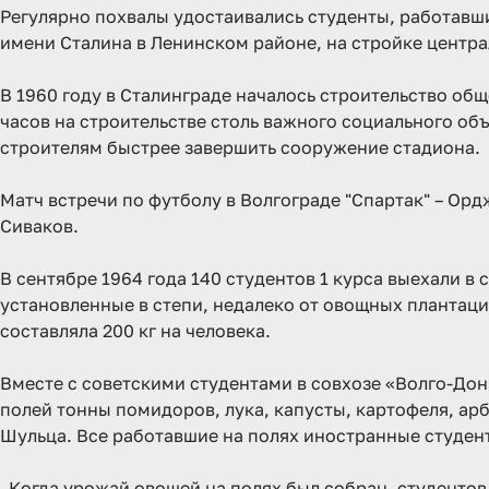
Регулярно похвалы удостаивались студенты, работавши
имени Сталина в Ленинском районе, на стройке центра
В 1960 году в Сталинграде началось строительство об
часов на строительстве столь важного социального об
строителям быстрее завершить сооружение стадиона.
Матч встречи по футболу в Волгограде "Спартак" – Ордж
Сиваков.
В сентябре 1964 года 140 студентов 1 курса выехали в
установленные в степи, недалеко от овощных плантаци
составляла 200 кг на человека.
Вместе с советскими студентами в совхозе «Волго-Дон
полей тонны помидоров, лука, капусты, картофеля, ар
Шульца. Все работавшие на полях иностранные студен
Когда урожай овощей на полях был собран, студентов п