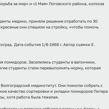
орьба за мир» и «1 Мая» Логовского района, колхоза
.
денты медики, приняли решение отработать по 30
оскресенье они спешили на стройку, «чтобы помочь
оград. Дата события 1/8-1968 г. Автор съемки Е.
ая помидоров. Заселились студенты в вагончики,
огие студенты стали перевыполнять норму, которая
 Волгоградский мединститут. Они помогли собрать с
чное качество сортировки и укладки помидоров Питера
ы, хотя работа была тяжелая.
отали на погрузке арбузов в вагоны в г. Калач, а