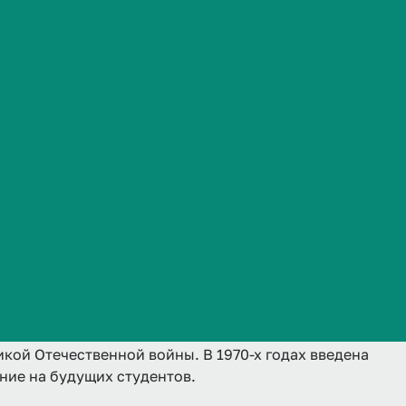
Часто задаваемые вопросы
ния СССР стройотряды ставили своей целью не только
 отношения к труду. На них возлагались задачи
ый институт социально-трудовой адаптации учащейся
Амурской магистрали, Саяно-Шушенской ГЭС,
ве, ликвидировали последствия землетрясения в
студентов трудились на строительных объектах в самых
ения. Студенты Сталинградского мединститута не
ты встретились со студентами младших курсов и
но трудиться и приносить пользу обществу».
агазины в Тюменской области и Нехаевском районе
кой Отечественной войны. В 1970-х годах введена
ние на будущих студентов.