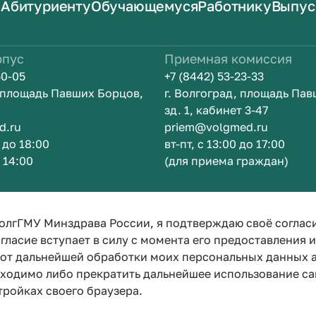
Абитуриенту
Обучающемуся
Работнику
Выпус
рпус
Приемная комиссия
50-05
+7 (8442) 53-23-33
, площадь Павших Борцов,
г. Волгоград, площадь Па
зд. 1, кабинет 3-47
d.ru
priem@volgmed.ru
0 до 18:00
вт-пт, с 13:00 до 17:00
о 14:00
(для приема граждан)
Искусство бы
олгГМУ Минздрава России, я подтверждаю своё соглас
гласие вступает в силу с момента его предоставления 
е от дальнейшей обработки моих персональных данных
бходимо либо прекратить дальнейшее использование са
тройках своего браузера.
Политика конфиденциальности
Политика по обработке персона