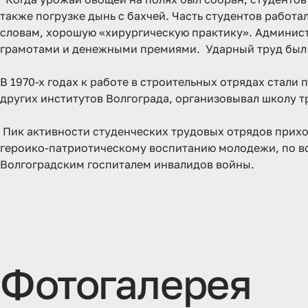
также погрузке дынь с бахчей. Часть студентов работа
словам, хорошую «хирургическую практику». Админис
грамотами и денежными премиями. Ударный труд был х
В 1970-х годах к работе в строительных отрядах стал
других институтов Волгограда, организовывал школу 
Пик активности студенческих трудовых отрядов приход
героико-патриотическому воспитанию молодежи, по вс
Волгоградским госпиталем инвалидов войны.
Ф
о
т
о
г
а
л
е
р
е
я