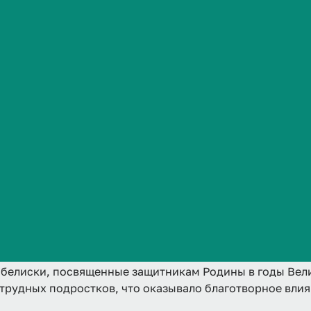
Сведения об образовательной организации
ории студенчества нашей страны. Во время существова
ворческого коллективизма и правильного уважительного
 патриотизма; стройотряды рассматривались как важн
юзных комсомольских стройках: ВАЗ, КАМАЗ, Байкало-
юмени, помогали строить дома для чернобыльцев в Кие
основаны города Усть-Илимск и Братск.
 движения студенческих отрядов. Тогда десятки тысяч 
оздавались во всех вузах независимо от профиля обуч
одимых в Казахстане по освоению целины.
сборе целинного урожая. Вернувшиеся с целины активис
качков, Пискунов «агитировали других студентов усерд
ский химкомбинат», жилые дома, больницы, школы и м
обелиски, посвященные защитникам Родины в годы Вели
 трудных подростков, что оказывало благотворное влия