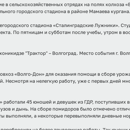
е в сельскохозяйственных отрядах на полях колхоза «Б
льного городского стадиона в районе Мамаева кургана
щегородского стадиона «Сталинградские Лужники». Сту
ъекта. По пятницам и субботам после учебы, утром в в
оникидзе "Трактор" – Волгоград. Место события г. Волг
 совхоз «Волго-Дон» для оказания помощи в сборе урож
й. Несмотря на нелегкую работу, уже с первых дней мн
» работали 45 юношей и девушек из ГДР, поступивших в
бузов и дынь. На сборе помидоров было отмечено отли
ты выполняли, а некоторые перевыполняли дневные нор
еребросили на более трудоемкие работы. Так юноши раб