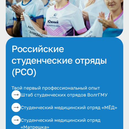
Российские
студенческие отряды
(РСО)
Твой первый профессиональный опыт
Штаб студенческих отрядов ВолгГМУ
Студенческий медицинский отряд «МЁД»
Студенческий медицинский отряд
«Матрешка»