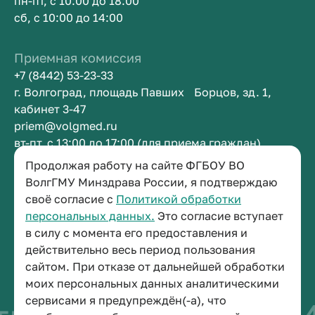
пн-пт, с 10:00 до 18:00
сб, с 10:00 до 14:00
Приемная комиссия
+7 (8442) 53-23-33
г. Волгоград, площадь Павших Борцов, зд. 1,
кабинет 3-47
priem@volgmed.ru
вт-пт, с 13:00 до 17:00 (для приема граждан)
Продолжая работу на сайте ФГБОУ ВО
ВолгГМУ Минздрава России, я подтверждаю
Приемная ректора
своё согласие с
Политикой обработки
+7 (8442) 38-50-05
персональных данных.
Это согласие вступает
г. Волгоград, площадь Павших Борцов, зд. 1,
в силу с момента его предоставления и
кабинет 3-11
действительно весь период пользования
post@volgmed.ru
сайтом. При отказе от дальнейшей обработки
пн-пт, с 08.30 до 17.00 (перерыв с 12.30 до 13.00)
моих персональных данных аналитическими
сервисами я предупреждён(-а), что