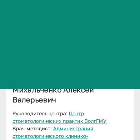
Сведения об образовательной организации
Контакты
История ВолгГМУ
Вакансии
Профком обучающихся и работников
Брендбук и фирменный стиль
Часто задаваемые вопросы
Михальченко Алексей
Валерьевич
Руководитель центра:
Центр
стоматологических практик ВолгГМУ
Врач-методист:
Администрация
стоматологического клинико-