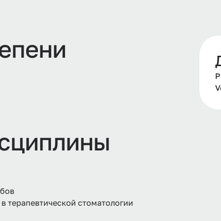
тепени
Р
V
сциплины
убов
 в терапевтической стоматологии