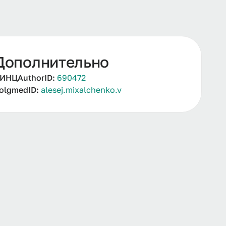
Дополнительно
ИНЦAuthorID:
690472
olgmedID:
alesej.mixalchenko.v