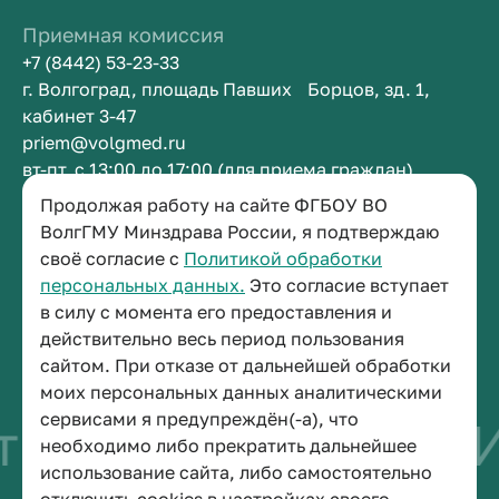
Приемная комиссия
+7 (8442) 53-23-33
г. Волгоград, площадь Павших Борцов, зд. 1,
кабинет 3-47
priem@volgmed.ru
вт-пт, с 13:00 до 17:00 (для приема граждан)
Продолжая работу на сайте ФГБОУ ВО
Приемная ректора
ВолгГМУ Минздрава России, я подтверждаю
своё согласие с
Политикой обработки
+7 (8442) 38-50-05
персональных данных.
Это согласие вступает
г. Волгоград, площадь Павших Борцов, зд. 1,
в силу с момента его предоставления и
кабинет 3-11
действительно весь период пользования
post@volgmed.ru
сайтом. При отказе от дальнейшей обработки
пн-пт, с 08.30 до 17.00 (перерыв с 12.30 до 13.00)
моих персональных данных аналитическими
сервисами я предупреждён(-а), что
во быть врачом
И
необходимо либо прекратить дальнейшее
использование сайта, либо самостоятельно