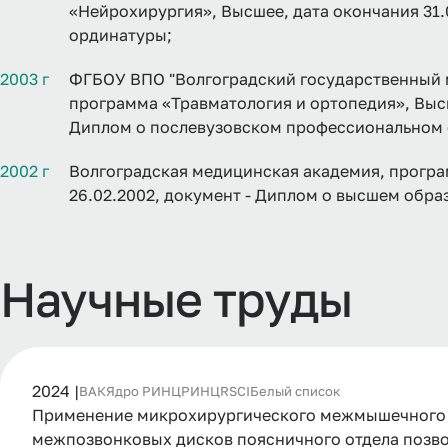
«Нейрохирургия», Высшее, дата окончания 31.
ординатуры;
2003 г
ФГБОУ ВПО "Волгоградский государственный 
программа «Травматология и ортопедия», Высш
Диплом о послевузовском профессиональном 
2002 г
Волгоградская медицинская академия, програ
26.02.2002, документ - Диплом о высшем обра
Научные труды
2024 |
ВАК
Ядро РИНЦ
РИНЦ
RSCI
Белый список
Применение микрохирургического межмышечного т
межпозвонковых дисков поясничного отдела позвоно