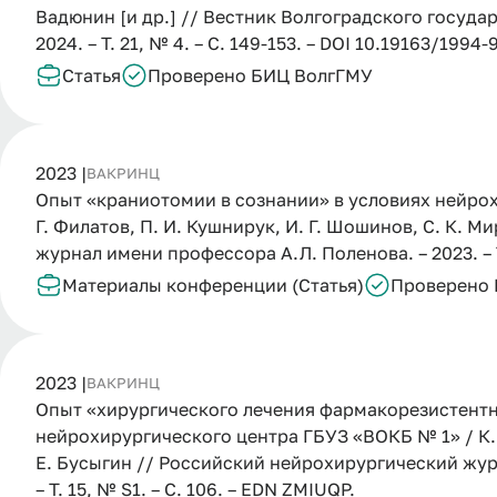
Вадюнин [и др.] // Вестник Волгоградского госуда
2024. – Т. 21, № 4. – С. 149-153. – DOI 10.19163/19
Статья
Проверено БИЦ ВолгГМУ
2023 |
ВАК
РИНЦ
Опыт «краниотомии в сознании» в условиях нейрох
Г. Филатов, П. И. Кушнирук, И. Г. Шошинов, С. К. 
журнал имени профессора А.Л. Поленова. – 2023. – Т
Материалы конференции (Статья)
Проверено
2023 |
ВАК
РИНЦ
Опыт «хирургического лечения фармакорезистент
нейрохирургического центра ГБУЗ «ВОКБ № 1» / К. Г
Е. Бусыгин // Российский нейрохирургический жур
– Т. 15, № S1. – С. 106. – EDN ZMIUQP.